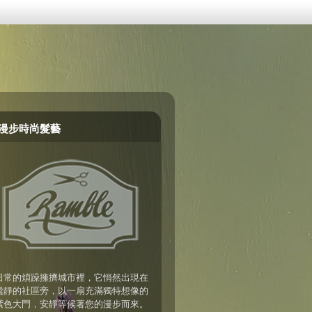
漫步時尚髮藝
日常的煩躁擁擠城市裡，它悄然出現在
謐靜的社區旁，以一扇充滿獨特想像的
紫色大門，安靜等候著您的漫步而來。