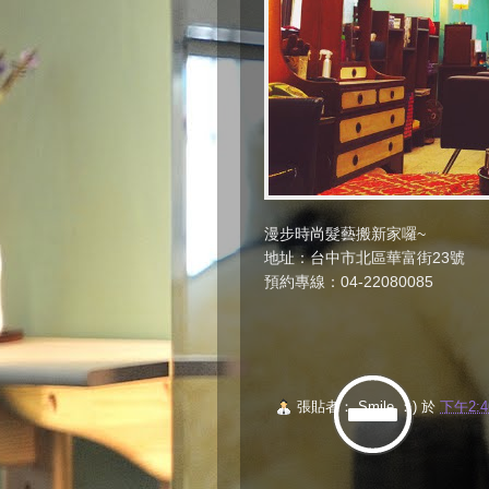
漫步時尚髮藝搬新家囉~
地址：台中市北區華富街23號
預約專線：04-22080085
張貼者：
Smile ：)
於
下午2:4