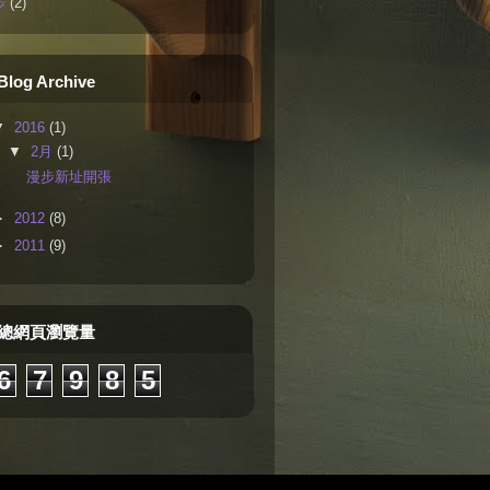
步
(2)
Blog Archive
▼
2016
(1)
▼
2月
(1)
漫步新址開張
►
2012
(8)
►
2011
(9)
總網頁瀏覽量
6
7
9
8
5