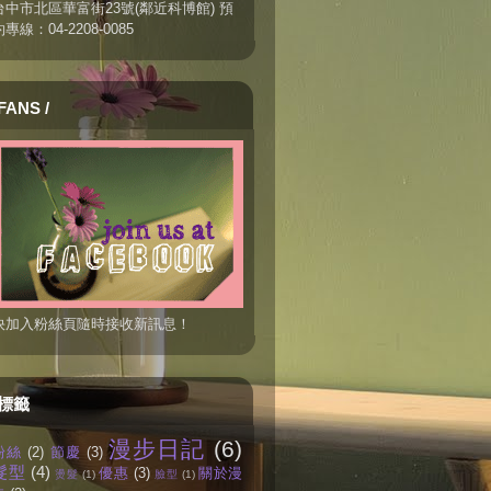
台中市北區華富街23號(鄰近科博館) 預
約專線：04-2208-0085
FANS /
快加入粉絲頁隨時接收新訊息！
標籤
漫步日記
(6)
粉絲
(2)
節慶
(3)
髮型
(4)
優惠
(3)
關於漫
燙髮
(1)
臉型
(1)