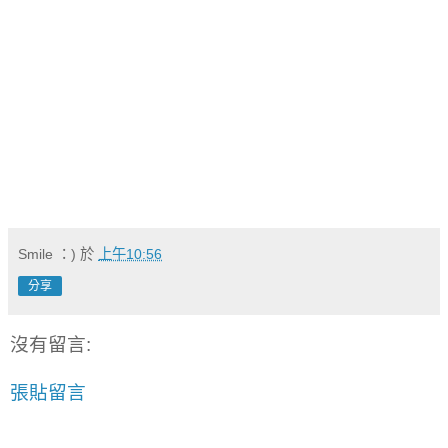
感謝我們的模特兒(相片順序由上而下)：小廣、
Jessica、
小茹、Singing
也謝謝
卡默咖啡
提供場地 facebook.com/cafecamo
Smile ：)
於
上午10:56
分享
沒有留言:
張貼留言